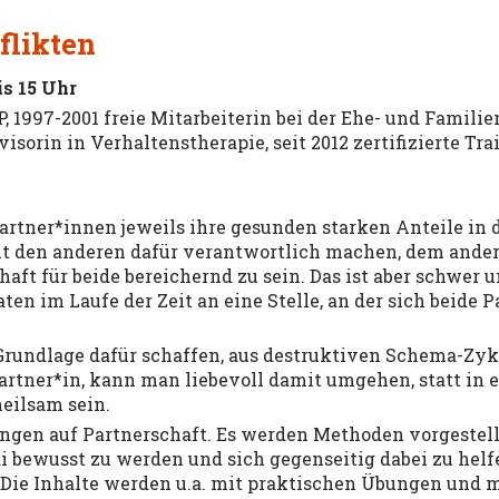
flikten
bis 15 Uhr
 PP, 1997-2001 freie Mitarbeiterin bei der Ehe- und Fami
isorin in Verhaltenstherapie, seit 2012 zertifizierte Tr
Partner*innen jeweils ihre gesunden starken Anteile in
cht den anderen dafür verantwortlich machen, dem ande
aft für beide bereichernd zu sein. Das ist aber schwer 
en im Laufe der Zeit an eine Stelle, an der sich beide 
Grundlage dafür schaffen, aus destruktiven Schema-Zy
artner*in, kann man liebevoll damit umgehen, statt in 
eilsam sein.
ngen auf Partnerschaft. Es werden Methoden vorgestell
bewusst zu werden und sich gegenseitig dabei zu helf
Die Inhalte werden u.a. mit praktischen Übungen und 