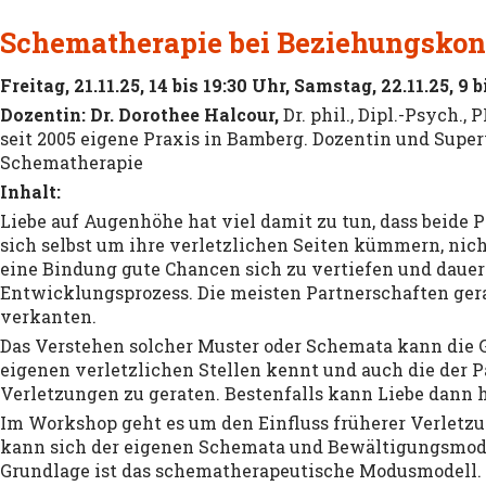
Schematherapie bei Beziehungskon
Freitag, 21.11.25, 14 bis 19:30 Uhr, Samstag, 22.11.25, 9 
Dozentin:
Dr. Dorothee Halcour,
Dr. phil., Dipl.-Psych.,
seit 2005 eigene Praxis in Bamberg. Dozentin und Superv
Schematherapie
Inhalt:
Liebe auf Augenhöhe hat viel damit zu tun, dass beide 
sich selbst um ihre verletzlichen Seiten kümmern, ni
eine Bindung gute Chancen sich zu vertiefen und dauerh
Entwicklungsprozess. Die meisten Partnerschaften gerat
verkanten.
Das Verstehen solcher Muster oder Schemata kann die 
eigenen verletzlichen Stellen kennt und auch die der P
Verletzungen zu geraten. Bestenfalls kann Liebe dann h
Im Workshop geht es um den Einfluss früherer Verletzu
kann sich der eigenen Schemata und Bewältigungsmodi 
Grundlage ist das schematherapeutische Modusmodell. 